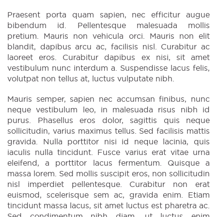
Praesent porta quam sapien, nec efficitur augue
bibendum id. Pellentesque malesuada mollis
pretium. Mauris non vehicula orci. Mauris non elit
blandit, dapibus arcu ac, facilisis nisl. Curabitur ac
laoreet eros. Curabitur dapibus ex nisi, sit amet
vestibulum nunc interdum a. Suspendisse lacus felis,
volutpat non tellus at, luctus vulputate nibh.
Mauris semper, sapien nec accumsan finibus, nunc
neque vestibulum leo, in malesuada risus nibh id
purus. Phasellus eros dolor, sagittis quis neque
sollicitudin, varius maximus tellus. Sed facilisis mattis
gravida. Nulla porttitor nisi id neque lacinia, quis
iaculis nulla tincidunt. Fusce varius erat vitae urna
eleifend, a porttitor lacus fermentum. Quisque a
massa lorem. Sed mollis suscipit eros, non sollicitudin
nisl imperdiet pellentesque. Curabitur non erat
euismod, scelerisque sem ac, gravida enim. Etiam
tincidunt massa lacus, sit amet luctus est pharetra ac.
Sed condimentum nibh diam, ut luctus enim